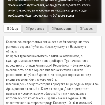
путешественников любого уровня подготовки и возраста. В
течение всего путешествия, не придется преодолевать каких-
либо трудностей, за исключением нескольких дней, когда
необходимо будет проезжать по 6-7 часов в день
Обзор
Программа
Информация
Галерея
Классическая программа включает в себя посещение трех
регионов страны: Чуйскую, Иссыккульскую и Нарынскую
области.
Во время тура познакомитесь с жизнью кочевников, с
культурным наследием и природой края. Тур начинается с
посещения столицы Кыргызской Республики – Бишкека. Его
численность более одного миллиона жителей. Бишкек
расположен в Чуйской долине. Из города в хорошую погоду
видны вершины Киргизского хребта.
В первый день предстоит горная прогулка в Природный парк Ала-
Арча, расположенный в 42 км от города. Далее предстоит
переезд в Иссыккульскую область. По пути – посещение
исторического комплекса «Бурана». Башня Бурана (X-XI)
является частью старого города Баласагун. Он был столицей