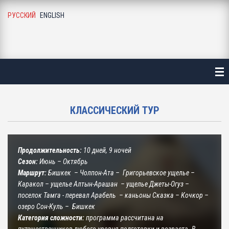
РУССКИЙ
ENGLISH
АВНАЯ
ТАЛОГ
ЛЕЗНАЯ ИНФОРМАЦИЯ
КЛАССИЧЕСКИЙ ТУР
О ГАЛЕРЕЯ
Г И НОВОСТИ
Продолжительность:
10 дней, 9 ночей
Сезон:
Июнь – Октябрь
АС
Маршрут:
Бишкек – Чолпон-Ата – Григорьевское ущелье –
Каракол – ущелье Алтын-Арашан – ущелье Джеты-Огуз –
поселок Тамга - перевал Арабель – каньоны Сказка – Кочкор –
УЗЬЯ И ПАРТНЕРЫ
озеро Сон-Куль – Бишкек
Категория сложности:
программа рассчитана на
НТАКТЫ