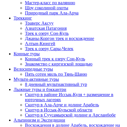
Мастер-класс по валянию
Шоу соколиной охоты
Природный парк Ала-Арча
Треккинг
Траверс Аксуу
Азиатская Патагония
Трек к озеру Сон-Куль
Джаны-Коргон трек и восхождение
Алтын-Кюнгей
Трек к озеру Сары-Челек
Конные туры
Конный трек к озеру Сон-Куль
Знакомство с киргизской лошадью
Велосипедные туры
Пять сотен миль по Тянь-Шаню
Мульти-активные туры
8 дневный мультиактивный тур
Лыжные туры и бэккантри
Скитур в районе Иссык-Куля + размещение в
юрточных лагерях
Скитур в Ала-Арче и долине Арабель
Скитур в Иссык-Кульской области
Скитур в Суусамырской долине и Арсланбобе
Альпинизм и Экспедиции
Восхождения в долине Арабель, восхождение на