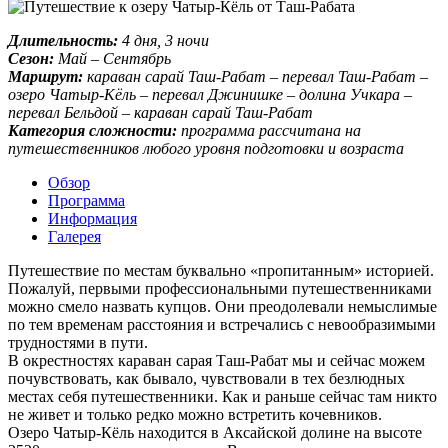
Длительность:
4 дня, 3 ночи
Сезон:
Май – Сентябрь
Маршрут:
караван сарай Таш-Рабат – перевал Таш-Рабат –
озеро Чатыр-Кёль – перевал Джинишке – долина Учкара –
перевал Бельдой – караван сарай Таш-Рабат
Категория сложности:
программа рассчитана на
путешественников любого уровня подготовки и возраста
Обзор
Программа
Информация
Галерея
Путешествие по местам буквально «пропитанным» историей.
Пожалуй, первыми профессиональными путешественниками
можно смело назвать купцов. Они преодолевали немыслимые
по тем временам расстояния и встречались с невообразимыми
трудностями в пути.
В окрестностях караван сарая Таш-Рабат мы и сейчас можем
почувствовать, как бывало, чувствовали в тех безлюдных
местах себя путешественники. Как и раньше сейчас там никто
не живет и только редко можно встретить кочевников.
Озеро Чатыр-Кёль находится в Аксайской долине на высоте