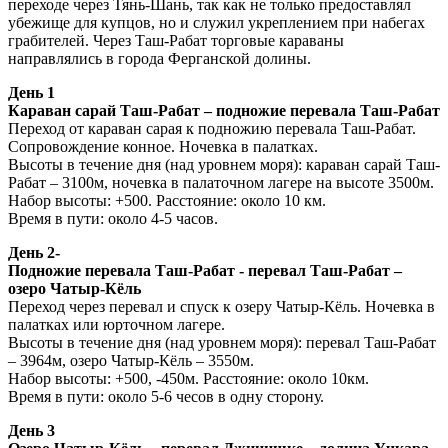
переходе через Тянь-Шань, так как не только предоставлял
убежище для купцов, но и служил укреплением при набегах
грабителей. Через Таш-Рабат торговые караваны
направлялись в города Ферганской долины.
День 1
Караван сарай Таш-Рабат – подножие перевала Таш-Рабат
Переход от караван сарая к подножию перевала Таш-Рабат.
Сопровождение конное. Ночевка в палатках.
Высоты в течение дня (над уровнем моря): караван сарай Таш-
Рабат – 3100м, ночевка в палаточном лагере на высоте 3500м.
Набор высоты: +500. Расстояние: около 10 км.
Время в пути: около 4-5 часов.
День 2-
Подножие перевала Таш-Рабат - перевал Таш-Рабат –
озеро Чатыр-Кёль
Переход через перевал и спуск к озеру Чатыр-Кёль. Ночевка в
палатках или юрточном лагере.
Высоты в течение дня (над уровнем моря): перевал Таш-Рабат
– 3964м, озеро Чатыр-Кёль – 3550м.
Набор высоты: +500, -450м. Расстояние: около 10км.
Время в пути: около 5-6 чесов в одну сторону.
День 3