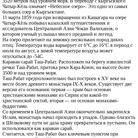
3520 метров над уровнем моря. В переводе с кыргызского
Чатыр-Кёль означает «Небесное озеро». Это одно из самых
больших озер в Кыргызстане.
11 марта 1859 года при возвращении из Кашагара на озере
Чатыр-Кёль побывал казахский путешественник и
исследователь Центральной Азии Чокан Валиханов, о
котором ученый услышал много преданий и легенд.
На озеро прилетают на зимовку нескольких пород диких
птиц. Температура воды варьирует от 6°C до 16°C в период с
июля по август, а зимой температура воздуха может
опускаться до -54С.
Караван сарай Таш-Рабат. Расположен на берегу извилистой
речки Таш-Рабат, притока реки Кара-Коюн, на высоте более
3500 м над уровнем моря.
Таш-Рабат предположительно был построен в XV веке на
месте более древнего монастыря IX-X веков. Существует две
версии его основания: первая — храм был основан
христианскими монахами из Сирии или какой-то
христианской сектой, вторая — он основан монахами-
буддистами.
Со временем в Центральной Азии окончательно закрепился
Ислам, монастырь начал приходить в упадок. Однако близость
к Шёлковому пути не дала храму превратиться в пустыню. Он
использовался как караван сарай.
Считается, что Таш-Рабат был ключевым пунктом при