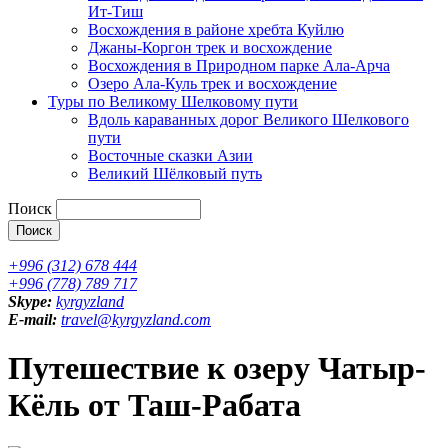
Ит-Тиш
Восхождения в районе хребта Куйлю
Джаны-Коргон трек и восхождение
Восхождения в Природном парке Ала-Арча
Озеро Ала-Куль трек и восхождение
Туры по Великому Шелковому пути
Вдоль караванных дорог Великого Шелкового
пути
Восточные сказки Азии
Великий Шёлковый путь
Поиск
+996 (312) 678 444
+996 (778) 789 717
Skype:
kyrgyzland
E-mail:
travel@kyrgyzland.com
Путешествие к озеру Чатыр-
Кёль от Таш-Рабата