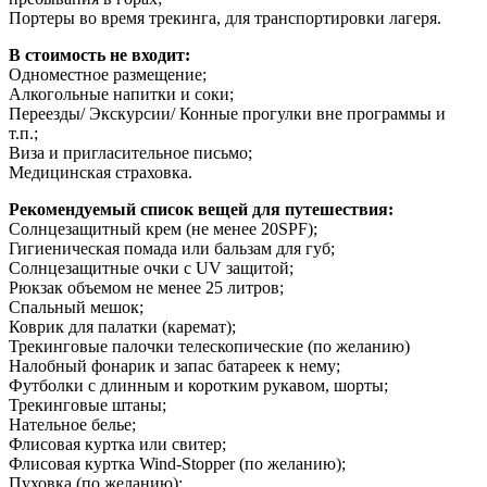
Портеры во время трекинга, для транспортировки лагеря.
В стоимость не входит:
Одноместное размещение;
Алкогольные напитки и соки;
Переезды/ Экскурсии/ Конные прогулки вне программы и
т.п.;
Виза и пригласительное письмо;
Медицинская страховка.
Рекомендуемый список вещей для путешествия:
Солнцезащитный крем (не менее 20SPF);
Гигиеническая помада или бальзам для губ;
Солнцезащитные очки с UV защитой;
Рюкзак объемом не менее 25 литров;
Спальный мешок;
Коврик для палатки (каремат);
Трекинговые палочки телескопические (по желанию)
Налобный фонарик и запас батареек к нему;
Футболки с длинным и коротким рукавом, шорты;
Трекинговые штаны;
Нательное белье;
Флисовая куртка или свитер;
Флисовая куртка Wind-Stopper (по желанию);
Пуховка (по желанию);