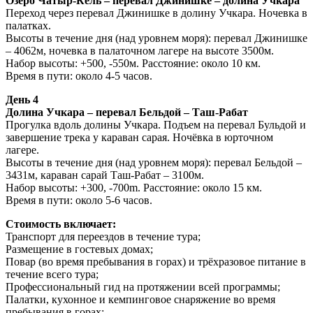
Озеро Чатыр-Кёль – перевал Джинишке – долина Учкара
Переход через перевал Джинишке в долину Учкара. Ночевка в
палатках.
Высоты в течение дня (над уровнем моря): перевал Джинишке
– 4062м, ночевка в палаточном лагере на высоте 3500м.
Набор высоты: +500, -550м. Расстояние: около 10 км.
Время в пути: около 4-5 часов.
День 4
Долина Учкара – перевал Бельдой – Таш-Рабат
Прогулка вдоль долины Учкара. Подъем на перевал Бульдой и
завершение трека у караван сарая. Ночёвка в юрточном
лагере.
Высоты в течение дня (над уровнем моря): перевал Бельдой –
3431м, караван сарай Таш-Рабат – 3100м.
Набор высоты: +300, -700m. Расстояние: около 15 км.
Время в пути: около 5-6 часов.
Стоимость включает:
Транспорт для переездов в течение тура;
Размещение в гостевых домах;
Повар (во время пребывания в горах) и трёхразовое питание в
течение всего тура;
Профессиональный гид на протяжении всей программы;
Палатки, кухонное и кемпинговое снаряжение во время
пребывания в горах;