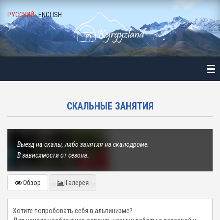
РУССКИЙ
ENGLISH
АВНАЯ
ТАЛОГ
ЛЕЗНАЯ ИНФОРМАЦИЯ
СКАЛЬНЫЕ ЗАНЯТИЯ
О ГАЛЕРЕЯ
Г И НОВОСТИ
Выезд на скалы, либо занятия на скалодроме.
В зависимости от сезона.
АС
Обзор
Галерея
УЗЬЯ И ПАРТНЕРЫ
Хотите попробовать себя в альпинизме?
НТАКТЫ