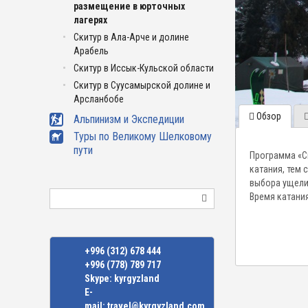
размещение в юрточных
лагерях
Скитур в Ала-Арче и долине
Арабель
Скитур в Иссык-Кульской области
Скитур в Суусамырской долине и
Арсланбобе
Обзор
Альпинизм и Экспедиции
Туры по Великому Шелковому
пути
Программа «С
катания, тем
выбора ущели
Поиск
Время катани
+996 (312) 678 444
+996 (778) 789 717
Skype:
kyrgyzland
E-
mail:
travel@kyrgyzland.com