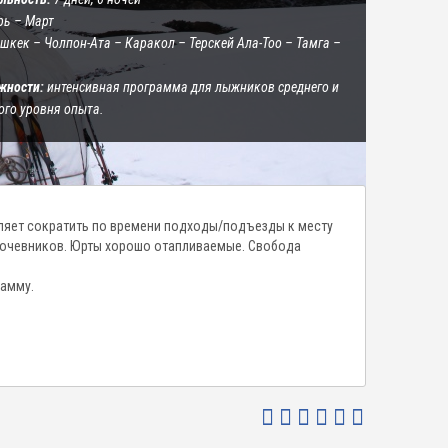
ь – Март
шкек – Чолпон-Ата – Каракол – Терскей Ала-Тоо – Тамга –
жности:
интенсивная программа для лыжников среднего и
ого уровня опыта.
ляет сократить по времени подходы/подъезды к месту
 кочевников. Юрты хорошо отапливаемые. Свобода
рамму.