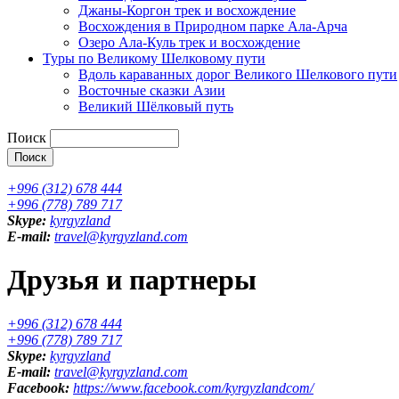
Джаны-Коргон трек и восхождение
Восхождения в Природном парке Ала-Арча
Озеро Ала-Куль трек и восхождение
Туры по Великому Шелковому пути
Вдоль караванных дорог Великого Шелкового пути
Восточные сказки Азии
Великий Шёлковый путь
Поиск
+996 (312) 678 444
+996 (778) 789 717
Skype:
kyrgyzland
E-mail:
travel@kyrgyzland.com
Друзья и партнеры
+996 (312) 678 444
+996 (778) 789 717
Skype:
kyrgyzland
E-mail:
travel@kyrgyzland.com
Facebook:
https://www.facebook.com/kyrgyzlandcom/