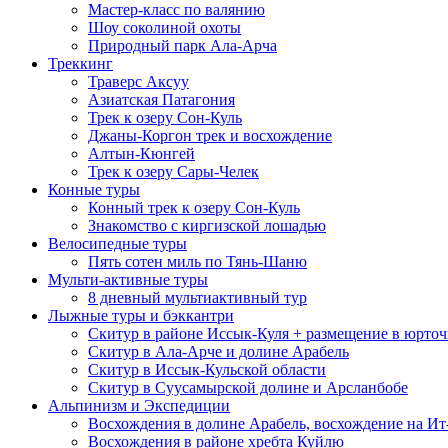
Мастер-класс по валянию
Шоу соколиной охоты
Природный парк Ала-Арча
Треккинг
Траверс Аксуу
Азиатская Патагония
Трек к озеру Сон-Куль
Джаны-Коргон трек и восхождение
Алтын-Кюнгей
Трек к озеру Сары-Челек
Конные туры
Конный трек к озеру Сон-Куль
Знакомство с киргизской лошадью
Велосипедные туры
Пять сотен миль по Тянь-Шаню
Мульти-активные туры
8 дневный мультиактивный тур
Лыжные туры и бэккантри
Скитур в районе Иссык-Куля + размещение в юрточ
Скитур в Ала-Арче и долине Арабель
Скитур в Иссык-Кульской области
Скитур в Суусамырской долине и Арсланбобе
Альпинизм и Экспедиции
Восхождения в долине Арабель, восхождение на И
Восхождения в районе хребта Куйлю