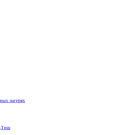
ных лагерях
т-Тиш