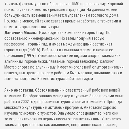
Учитель физкультуры по образованию. КМС по альпинизму. Хороший
психолог, знаток местных ремесел и традиций. На данный момент
большую часть времени занимается управлением гостевого дома.
Но, тем не менее, ей также хватает времени работать с туристами и
помогать организовывать туры.
Даничкин Михаил
. Руководитель компании и горный гид. По
образованию инженер-механик. Но затем получил вторую
профессию – горный гид, и имеет международный сертификат
горного гида (IFMGA). Работает в компании с самого начала её
основания (1997г). Увлекается многими видами спорта, такими как
альпинизм, горные лыжи, плавание, горный велосипед, каякинг.
Мастер спорта по альпинизму. Имеет многолетний опыт организации
пешеходных треков по всем районам Кыргызстана, альпинистских и
лыжных программ. Во многих турах работает гидом.
Яхно Анастасия.
Обстоятельный и ответственный работник нашей
компании. По образованию менеджер в туризме. За её плечами опыт
работы с 2002 года в различных туристических компаниях. Проведя
множество культурных и активных программ, Анастасия хорошо
изучила психологию туристов. Она умело определяет то, чего они
хотят, практически из первых писем отправленных нам. Увлекается
такими видами спорта как альпинизм, спортивное скалолазание,