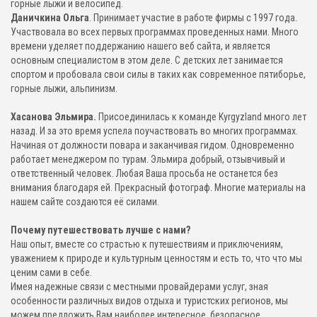
горные лыжи и велосипед.
Даничкина Ольга
. Принимает участие в работе фирмы с 1997 года.
Участвовала во всех первых программах проведенных нами. Много
времени уделяет поддержанию нашего веб сайта, и является
основным специалистом в этом деле. С детских лет занимается
спортом и пробовала свои силы в таких как современное пятиборье,
горные лыжи, альпинизм.
Хасанова Эльмира.
Присоединилась к команде Kyrgyzland много лет
назад. И за это время успела поучаствовать во многих программах.
Начиная от должности повара и заканчивая гидом. Одновременно
работает менеджером по турам. Эльмира добрый, отзывчивый и
ответственный человек. Любая Ваша просьба не останется без
внимания благодаря ей. Прекрасный фотограф. Многие материалы на
нашем сайте создаются её силами.
Почему путешествовать лучше с нами?
Наш опыт, вместе со страстью к путешествиям и приключениям,
уважением к природе и культурным ценностям и есть то, что что мы
ценим сами в себе.
Имея надежные связи с местными провайдерами услуг, зная
особенности различных видов отдыха и туристских регионов, мы
можем предложить Вам наиболее интересное, безопасное,