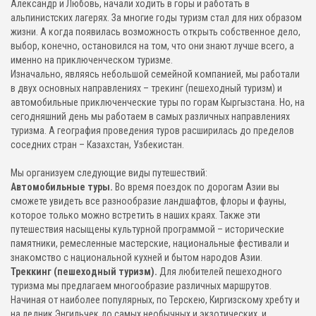
Александр и Любовь, начали ходить в горы и работать в
альпинистских лагерях. За многие годы туризм стал для них образом
жизни. А когда появилась возможность открыть собственное дело,
выбор, конечно, остановился на том, что они знают лучше всего, а
именно на приключенческом туризме.
Изначально, являясь небольшой семейной компанией, мы работали
в двух основных направлениях – трекинг (пешеходный туризм) и
автомобильные приключенческие туры по горам Кыргызстана. Но, на
сегодняшний день мы работаем в самых различных направлениях
туризма. А география проведения туров расширилась до пределов
соседних стран – Казахстан, Узбекистан.
Мы организуем следующие виды путешествий:
Автомобильные туры.
Во время поездок по дорогам Азии вы
сможете увидеть все разнообразие ландшафтов, флоры и фауны,
которое только можно встретить в наших краях. Также эти
путешествия насыщены культурной программой – исторические
памятники, ремесленные мастерские, национальные фестивали и
знакомство с национальной кухней и бытом народов Азии.
Треккинг (пешеходный туризм).
Для любителей пешеходного
туризма мы предлагаем многообразие различных маршрутов.
Начиная от наиболее популярных, по Терскею, Киргизскому хребту и
на ледник Энгильчек до самых необычных и экзотических, и