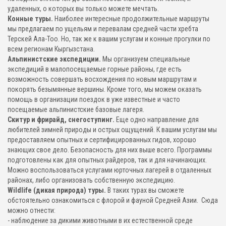
удаленных, о которых вы только можете мечтать.
Конные туры.
Наиболее интересные продолжительные маршруты
мы предлагаем по ущельям и перевалам средней части хребта
Терскей Ала-Тоо. Но, так же к вашим услугам и конные прогулки по
всем регионам Кыргызстана.
Альпинистские экспедиции.
Мы организуем специальные
экспедиций в малопосещаемые горные районы, где есть
возможность совершать восхождения по новым маршрутам и
покорять безымянные вершины. Кроме того, мы можем оказать
помощь в организации поездок в уже известные и часто
посещаемые альпинистские базовые лагеря.
Скитур и фрирайд, снегоступинг.
Еще одно направление для
любителей зимней природы и острых ощущений. К вашим услугам мы
предоставляем опытных и сертифицированных гидов, хорошо
знающих свое дело. Безопасность для них выше всего. Программы
подготовлены как для опытных райдеров, так и для начинающих.
Можно воспользоваться услугами юрточных лагерей в отдаленных
районах, либо организовать собственную экспедицию.
Wildlife (дикая природа) туры.
В таких турах вы сможете
обстоятельно ознакомиться с флорой и фауной Средней Азии. Сюда
можно отнести:
- наблюдение за дикими животными в их естественной среде