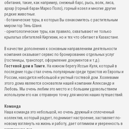
обитания, такие, как например, снежный барс, рысь, волк, лиса,
архар (горный баран Марко Поло), горный козел и многие другие
редкие животные.
- ботанические туры, в которых Вы ознакомитесь с растительным
миром гор Тянь-Шаня.
- орнитологические туры, как правило, охватывают не только
крылатых обитателей Киргизии, но и тех что обитают в Казахстане.
В качестве дополнения к основным направлениям деятельности
компания оказывает сервис по бронированию отдельных услуг
(гостиницы, транспорт, оформление документов и т.д.).
Гостевой дом в Тамге.
На южном берегу Иссык-Куля, который в
последние годы стал очень популярным среди туристов из Европы и
России, находится небольшой и уютный гостевой дом. Хозяевами
этого дома являются основатели нашей компании Александр и
Любовь. Мы очень любим это место и с большим удовольствием
используем его как отправную точку для многих наших путешествий.
Команда
Наша команда это небольшой, но очень дружный и сплоченный
коллектив, который радует, поднимает настроение, заставляет по-
новому взглянуть на жизнь и работу, дает оптимизм и уверенность в