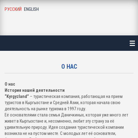
РУССКИЙ
ENGLISH
АВНАЯ
ТАЛОГ
ЛЕЗНАЯ ИНФОРМАЦИЯ
О НАС
О ГАЛЕРЕЯ
О нас
Г И НОВОСТИ
История нашей деятельности
“Kyrgyzland”
– туристическая компания, работающая на прием
туристов в Кыргызстане и Средней Азии, которая начала свою
АС
деятельность на рынке туризма в 1997 году.
Её основателями стала семья Даничкиных, которая уже много лет
УЗЬЯ И ПАРТНЕРЫ
живет в Кыргызстане и, несомненно, любит эту страну за её
удивительную природу. Идея создания туристической компании
возникла не на пустом месте. С молодых лет её основатели,
НТАКТЫ