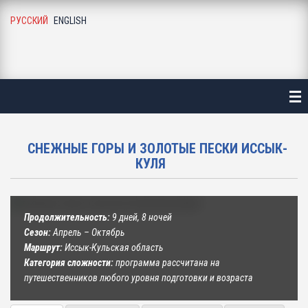
РУССКИЙ
ENGLISH
АВНАЯ
ТАЛОГ
ЛЕЗНАЯ ИНФОРМАЦИЯ
СНЕЖНЫЕ ГОРЫ И ЗОЛОТЫЕ ПЕСКИ ИССЫК-
О ГАЛЕРЕЯ
КУЛЯ
Г И НОВОСТИ
Продолжительность:
9 дней, 8 ночей
АС
Сезон:
Апрель – Октябрь
Маршрут:
Иссык-Кульская область
Категория сложности:
программа рассчитана на
УЗЬЯ И ПАРТНЕРЫ
путешественников любого уровня подготовки и возраста
НТАКТЫ