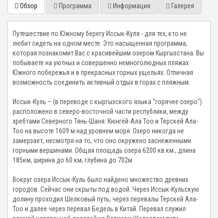
Обзор
Программа
Информация
Галерея
Путешествие по Южному берегу Иссык-Куля - для тех, кто не
любит сидеть на одном месте. Это насыщенная программа,
которая познакомит Вас с красивейшим озером Кыргызстана. Вы
побываете на уютных и совершенно немноголюдных пляжах
Южного побережья и в прекрасных горных ущельях. Отличная
возможность соединить активный отдых в горах с пляжным.
Иссык-Куль – (в переводе с кыргызского языка "горячее озеро")
расположено в северо-восточной части республики, между
хребтами Северного Тянь-Шаня: Кюнгёй-Ала Тоо и Терскей Ала-
Тоо на высоте 1609 м над уровнем моря. Озеро никогда не
замерзает, несмотря на то, что оно окружено заснеженными
горными вершинами. Общая площадь озера 6200 кв.км., длина
185км, ширина до 60 км, глубина до 702м.
Вокруг озера Иссык-Куль было найдено множество древних
городов. Сейчас они скрыты под водой. Через Иссык-Кульскую
долину проходил Шелковый путь, через перевалы Терскей Ала-
Тоо и далее через перевал Бедель в Китай. Перевал служил