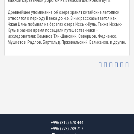
важной караванной дорогой на Великом Шелковом пути.
Древнейшее упоминание об озере хранят китайские летописи
относятся к периоду II века до н.э. В них рассказывается как
Чжан Цянь побывал на берегах озера Иссык-Куль. Также Иссык-
Куль в разное время посещали путешественники –
исследователи: Семенов Тян-Шанский, Северцов, Федченко,
Мушкетов, Радлов, Бартольд, Пржевальский, Валиханов, и другие.
+996 (312) 678 444
+996 (778) 789 717