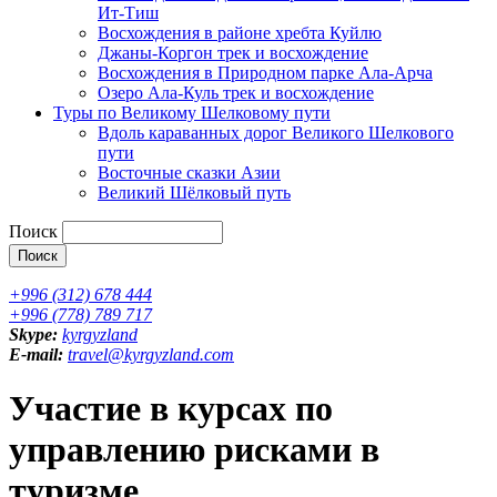
Ит-Тиш
Восхождения в районе хребта Куйлю
Джаны-Коргон трек и восхождение
Восхождения в Природном парке Ала-Арча
Озеро Ала-Куль трек и восхождение
Туры по Великому Шелковому пути
Вдоль караванных дорог Великого Шелкового
пути
Восточные сказки Азии
Великий Шёлковый путь
Поиск
+996 (312) 678 444
+996 (778) 789 717
Skype:
kyrgyzland
E-mail:
travel@kyrgyzland.com
Участие в курсах по
управлению рисками в
туризме