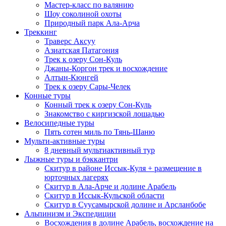
Мастер-класс по валянию
Шоу соколиной охоты
Природный парк Ала-Арча
Треккинг
Траверс Аксуу
Азиатская Патагония
Трек к озеру Сон-Куль
Джаны-Коргон трек и восхождение
Алтын-Кюнгей
Трек к озеру Сары-Челек
Конные туры
Конный трек к озеру Сон-Куль
Знакомство с киргизской лошадью
Велосипедные туры
Пять сотен миль по Тянь-Шаню
Мульти-активные туры
8 дневный мультиактивный тур
Лыжные туры и бэккантри
Скитур в районе Иссык-Куля + размещение в
юрточных лагерях
Скитур в Ала-Арче и долине Арабель
Скитур в Иссык-Кульской области
Скитур в Суусамырской долине и Арсланбобе
Альпинизм и Экспедиции
Восхождения в долине Арабель, восхождение на