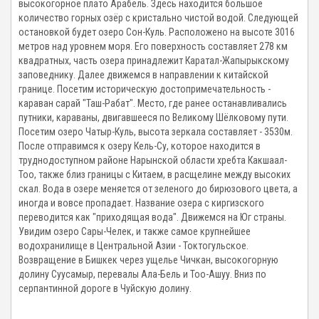
высокогорное плато Арабель. Здесь находится большое
количество горных озёр с кристально чистой водой. Следующей
остановкой будет озеро Сон-Куль. Расположено на высоте 3016
метров над уровнем моря. Его поверхность составляет 278 км
квадратных, часть озера принадлежит Каратал-Жапырыкскому
заповеднику. Далее движемся в направлении к китайской
границе. Посетим историческую достопримечательность -
караван сарай "Таш-Рабат". Место, где ранее останавливались
путники, караваны, двигавшееся по Великому Шёлковому пути.
Посетим озеро Чатыр-Куль, высота зеркала составляет - 3530м.
После отправимся к озеру Кель-Су, которое находится в
труднодоступном районе Нарынской области хребта Какшаал-
Тоо, также близ границы с Китаем, в расщелине между высоких
скал. Вода в озере меняется от зеленого до бирюзового цвета, а
иногда и вовсе пропадает. Название озера с киргизского
переводится как "приходящая вода". Движемся на Юг страны.
Увидим озеро Сары-Челек, и также самое крупнейшее
водохранилище в Центральной Азии - Токтогульское.
Возвращение в Бишкек через ущелье Чичкан, высокогорную
долину Суусамыр, перевалы Ала-Бель и Тоо-Ашуу. Вниз по
серпантинной дороге в Чуйскую долину.