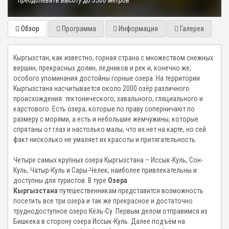
преодолевать высоту до 3500 метров
Обзор
Программа
Информация
Галерея
Кыргызстан, как известно, горная страна с множеством снежных
вершин, прекрасных долин, ледников и рек и, конечно же,
особого упоминания достойны горные озера. На территории
Кыргызстана насчитывается около 2000 озёр различного
происхождения: тектонического, завального, гляциального и
карстового. Есть озера, которые по праву соперничают по
размеру с морями, а есть и небольшие жемчужины, которые
спрятаны от глаз и настолько малы, что их нет на карте, но сей
факт нисколько не умаляет их красоты и притягательность.
Четыре самых крупных озера Кыргызстана – Иссык-Куль, Сон-
Куль, Чатыр-Куль и Сары-Челек, наиболее привлекательны и
доступны для туристов. В туре
Озера
Кыргызстана
путешественникам представится возможность
посетить все три озера и так же прекрасное и достаточно
труднодоступное озеро Кёль-Су. Первым делом отправимся из
Бишкека в сторону озера Иссык-Куль. Далее подъём на