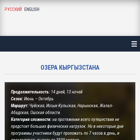
РУССКИЙ
ENGLISH
АВНАЯ
ТАЛОГ
ЛЕЗНАЯ ИНФОРМАЦИЯ
ОЗЕРА КЫРГЫЗСТАНА
О ГАЛЕРЕЯ
Г И НОВОСТИ
Продолжительность:
14 дней, 13 ночей
Сезон:
Июнь – Октябрь
АС
Маршрут:
Чуйская, Иссык-Кульская, Нарынская, Жалал-
Абадская, Ошская области.
Категория сложности:
на протяжении всего путешествия не
УЗЬЯ И ПАРТНЕРЫ
предстоит больших физических нагрузок. Но в некоторые дни
программы участники будут проезжать по 7 часов в день, и
НТАКТЫ