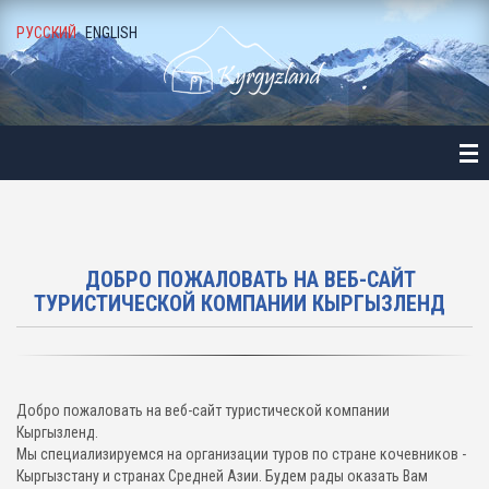
РУССКИЙ
ENGLISH
АВНАЯ
ТАЛОГ
ЛЕЗНАЯ ИНФОРМАЦИЯ
О ГАЛЕРЕЯ
ДОБРО ПОЖАЛОВАТЬ НА ВЕБ-САЙТ
ТУРИСТИЧЕСКОЙ КОМПАНИИ КЫРГЫЗЛЕНД
Г И НОВОСТИ
АС
Добро пожаловать на веб-сайт туристической компании
УЗЬЯ И ПАРТНЕРЫ
Кыргызленд.
Мы специализируемся на организации туров по стране кочевников -
Кыргызстану и странах Средней Азии. Будем рады оказать Вам
НТАКТЫ