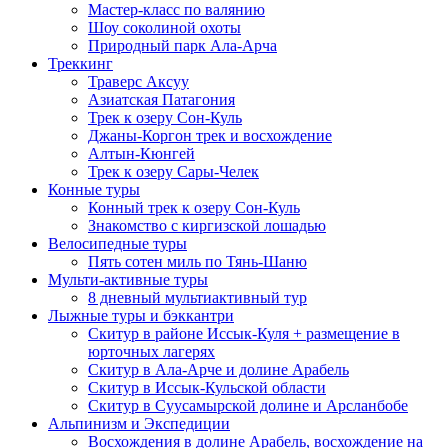
Мастер-класс по валянию
Шоу соколиной охоты
Природный парк Ала-Арча
Треккинг
Траверс Аксуу
Азиатская Патагония
Трек к озеру Сон-Куль
Джаны-Коргон трек и восхождение
Алтын-Кюнгей
Трек к озеру Сары-Челек
Конные туры
Конный трек к озеру Сон-Куль
Знакомство с киргизской лошадью
Велосипедные туры
Пять сотен миль по Тянь-Шаню
Мульти-активные туры
8 дневный мультиактивный тур
Лыжные туры и бэккантри
Скитур в районе Иссык-Куля + размещение в
юрточных лагерях
Скитур в Ала-Арче и долине Арабель
Скитур в Иссык-Кульской области
Скитур в Суусамырской долине и Арсланбобе
Альпинизм и Экспедиции
Восхождения в долине Арабель, восхождение на