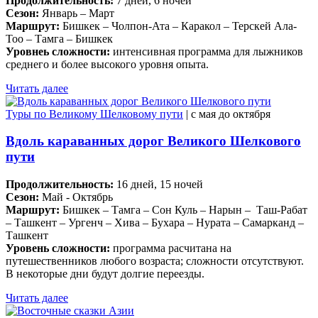
Продолжительность:
7 дней, 6 ночей
Сезон:
Январь – Март
Маршрут:
Бишкек – Чолпон-Ата – Каракол – Терскей Ала-
Тоо – Тамга – Бишкек
Уровнеь сложности:
интенсивная программа для лыжников
среднего и более высокого уровня опыта.
Читать далее
Туры по Великому Шелковому пути
| c мая до октября
Вдоль караванных дорог Великого Шелкового
пути
Продолжительность:
16 дней, 15 ночей
Сезон:
Май - Октябрь
Маршрут:
Бишкек – Тамга – Сон Куль – Нарын – Таш-Рабат
– Ташкент – Ургенч – Хива – Бухара – Нурата – Самарканд –
Ташкент
Уровень сложности:
программа расчитана на
путешественников любого возраста; сложности отсутствуют.
В некоторые дни будут долгие переезды.
Читать далее