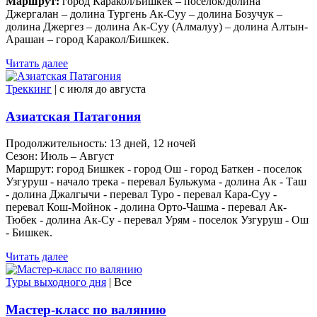
Маршрут:
город Каракол/Бишкек – поселок/долина
Джергалан – долина Тургень Ак-Суу – долина Бозучук –
долина Джергез – долина Ак-Суу (Алмалуу) – долина Алтын-
Арашан – город Каракол/Бишкек.
Читать далее
Треккинг
| c июля до августа
Азиатская Патагония
Продолжительность: 13 дней, 12 ночей
Сезон: Июль – Август
Маршрут: город Бишкек - город Ош - город Баткен - поселок
Узгуруш - начало трека - перевал Бульжума - долина Ак - Таш
- долина Джалгычи - перевал Туро - перевал Кара-Суу -
перевал Кош-Мойнок - долина Орто-Чашма - перевал Ак-
Тюбек - долина Ак-Су - перевал Урям - поселок Узгуруш - Ош
- Бишкек.
Читать далее
Туры выходного дня
| Все
Мастер-класс по валянию