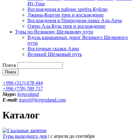
Ит-Тиш
Восхождения в районе хребта Куйлю
Джаны-Коргон трек и восхождение
Восхождения в Природном парке Ала-Арча
Озеро Ала-Куль трек и восхождение
Туры по Великому Шелковому пути
Вдоль караванных дорог Великого Шелкового
пути
Восточные сказки Азии
Великий Шёлковый путь
Поиск
+996 (312) 678 444
+996 (778) 789 717
Skype:
kyrgyzland
E-mail:
travel@kyrgyzland.com
Каталог
Туры выходного дня
| c апреля до сентября