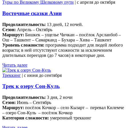
Туры по Великому Шелковому пути
| c апреля до октября
Восточные сказки Азии
Продолжительность:
13 дней, 12 ночей.
Сезон:
Апрель – Октябрь
Маршрут:
Бишкек – ущелье Чичкан – посёлок Арсланбоб –
Ош – Ташкент – Самарканд – Бухара – Хива – Ташкент
Уровень сложности:
программа подходит для людей любого
возраста; в ней отсутствуют сложности за исключением
длительных переездов (до 7 часов) в некоторые дни.
Читать далее
Треккинг
| c июня до сентября
Трек к озеру Сон-Куль
Продолжительность:
3 дня, 2 ночи
Сезон:
Июнь – Сентябрь
Маршрут:
посёлок Кочкор – село Кызарт – перевал Килемче
– озеро Сон-Куль – посёлок Кочкор
Категория сложности:
умеренный треккинг
Читать далее