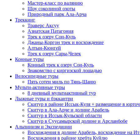
Мастер-класс по валянию
Шоу соколиной охоты
Природный парк Ала-Арча
Треккинг
Траверс Аксуу
Азиатская Патагония
Трек к озеру Сон-Куль
Джаны-Коргон трек и восхождение
Алтын-Кюнгей
Трек к озеру Сары-Челек
Конные туры
Конный трек к озеру Сон-Куль
Знакомство с киргизской лошадью
Велосипедные туры
Пять сотен миль по Тянь-Шаню
Мульти-активные туры
8 дневный мультиактивный тур
Лыжные туры и бэккантри
Скитур в районе Иссык-Куля + размещение в юрточ
Скитур в Ала-Арче и долине Арабель
Скитур в Иссык-Кульской области
Скитур в Суусамырской долине и Арсланбобе
Альпинизм и Экспедиции
Восхождения в долине Арабель, восхождение на И
Восхождения в районе хребта Куйлю