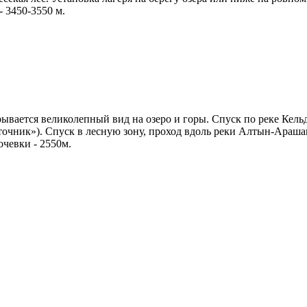
 3450-3550 м.
рывается великолепный вид на озеро и горы. Спуск по реке Кел
чник»). Спуск в лесную зону, проход вдоль реки Алтын-Арашан
очевки - 2550м.