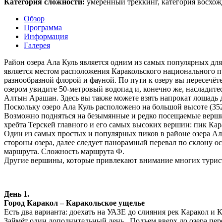
Категория сложности:
умеренный треккинг, категория восхож
Обзор
Программа
Информация
Галерея
Район озера Ала Куль является одним из самых популярных для
является местом расположения Каракольского национального пр
разнообразной флорой и фауной. По пути к озеру вы пересечёт
озером увидите 50-метровый водопад и, конечно же, насладите
Алтын Арашан. Здесь вы также можете взять напрокат лошадь 
Поскольку озеро Ала Куль расположено на большой высоте (352
Возможно подняться на безымянные и редко посещаемые верши
хребта Терскей главного и его самых высоких вершин: пик Кар
Один из самых простых и популярных пиков в районе озера 
стороны озера, далее следует панорамный перевал по склону 
маршрута. Сложность маршрута Ф.
Другие вершины, которые привлекают внимание многих турист
День 1.
Город Каракол – Каракольское ущелье
Есть два варианта: доехать на УАЗЕ до слияния рек Каракол и К
Займёт один дополнительный день. Подъем вверх до озера перес