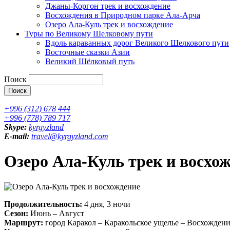
Джаны-Коргон трек и восхождение
Восхождения в Природном парке Ала-Арча
Озеро Ала-Куль трек и восхождение
Туры по Великому Шелковому пути
Вдоль караванных дорог Великого Шелкового пути
Восточные сказки Азии
Великий Шёлковый путь
Поиск
+996 (312) 678 444
+996 (778) 789 717
Skype:
kyrgyzland
E-mail:
travel@kyrgyzland.com
Озеро Ала-Куль трек и восхо
Продолжительность:
4 дня, 3 ночи
Сезон:
Июнь – Август
Маршрут:
город Каракол – Каракольское ущелье – Восхожден