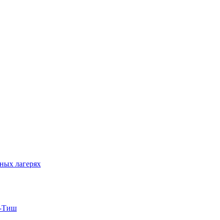
ных лагерях
т-Тиш