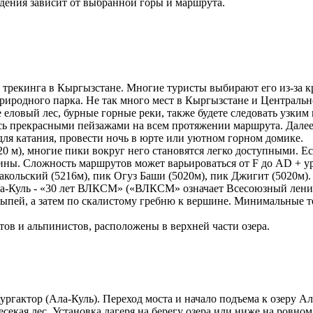
дения зависит от выбранной горы и маршрута.
 трекинга в Кыргызстане. Многие туристы выбирают его из-за к
иродного парка. Не так много мест в Кыргызстане и Центрально
е еловый лес, бурные горные реки, также будете следовать узки
сь прекрасными пейзажами на всем протяжении маршрута. Далее т
для катания, провести ночь в юрте или уютном горном домике.
0 м), многие пики вокруг него становятся легко доступными. Е
ны. Сложность маршрутов может варьироваться от F до AD + у
акольский (5216м), пик Огуз Баши (5020м), пик Джигит (5020м).
Ала-Куль - «30 лет ВЛКСМ» («ВЛКСМ» означает Всесоюзный лен
осыпей, а затем по скалистому гребню к вершине. Минимальные 
ов и альпинистов, расположены в верхней части озера.
ургактор (Ала-Куль). Переход моста и начало подъема к озеру Ал
екая лес. Установка лагеря на берегу озера или ниже на ровном