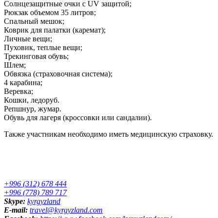
Солнцезащитные очки с UV защитой;
Рюкзак объемом 35 литров;
Спальный мешок;
Коврик для палатки (каремат);
Личные вещи;
Пуховик, теплые вещи;
Трекинговая обувь;
Шлем;
Обвязка (страховочная система);
4 карабина;
Веревка;
Кошки, ледоруб.
Репшнур, жумар.
Обувь для лагеря (кроссовки или сандалии).
Также участникам необходимо иметь медицинскую страховку.
+996 (312) 678 444
+996 (778) 789 717
Skype:
kyrgyzland
E-mail:
travel@kyrgyzland.com