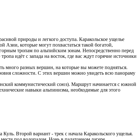
расивой природы и легкого доступа. Каракольское ущелье
й Азии, которые могут похвастаться такой богатой,
м горным тропам по альпийским зонам. Непосредственно перед
ропа идёт с запада на восток, где вас ждут горячие источники
сть много разных вершин, на которые вы можете подняться.
ровня сложности. С этих вершин можно увидеть всю панораму
инский коммунистический союз). Маршрут начинается с южной
технические навыки альпинизма, необходимые для этого
а Куль. Второй вариант - трек с начала Каракольского ущелья.
 месте под водопадом. Ночь в палаточном лагере.