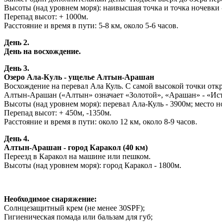
Высоты (над уровнем моря): наивысшая точка и точка ночевки -
Перепад высот: + 1000м.
Расстояние и время в пути: 5-8 км, около 5-6 часов.
День 2.
День на восхождение.
День 3.
Озеро Ала-Куль - ущелье Алтын-Арашан
Восхождение на перевал Ала Куль. С самой высокой точки отк
Алтын-Арашан («Алтын» означает «Золотой», «Арашан» - «Исто
Высоты (над уровнем моря): перевал Ала-Куль - 3900м; место н
Перепад высот: + 450м, -1350м.
Расстояние и время в пути: около 12 км, около 8-9 часов.
День 4.
Алтын-Арашан - город Каракол (40 км)
Переезд в Каракол на машине или пешком.
Высоты (над уровнем моря): город Каракол - 1800м.
Необходимое снаряжение:
Солнцезащитный крем (не менее 30SPF);
Гигиеническая помада или бальзам для губ;