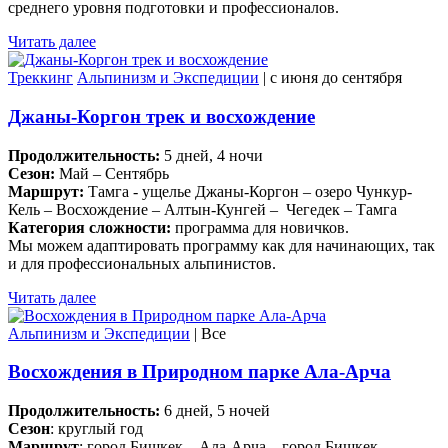
среднего уровня подготовки и профессионалов.
Читать далее
Треккинг
Альпинизм и Экспедиции
| c июня до сентября
Джаны-Коргон трек и восхождение
Продолжительность:
5 дней, 4 ночи
Сезон:
Май – Сентябрь
Маршрут:
Тамга - ущелье Джаны-Коргон – озеро Чункур-
Кель – Восхождение – Алтын-Кунгей – Чегедек – Тамга
Категория сложности:
программа для новичков.
Мы можем адаптировать программу как для начинающих, так
и для профессиональных альпинистов.
Читать далее
Альпинизм и Экспедиции
| Все
Восхождения в Природном парке Ала-Арча
Продолжительность:
6 дней, 5 ночей
Сезон
: круглый год
Маршрут
: город Бишкек – Ала-Арча – город Бишкек