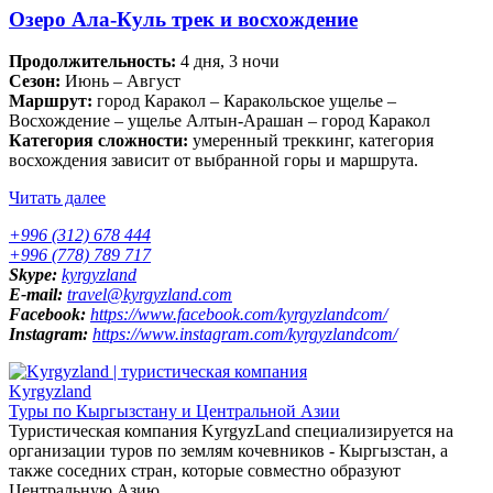
Озеро Ала-Куль трек и восхождение
Продолжительность:
4 дня, 3 ночи
Сезон:
Июнь – Август
Маршрут:
город Каракол – Каракольское ущелье –
Восхождение – ущелье Алтын-Арашан – город Каракол
Категория сложности:
умеренный треккинг, категория
восхождения зависит от выбранной горы и маршрута.
Читать далее
+996 (312) 678 444
+996 (778) 789 717
Skype:
kyrgyzland
E-mail:
travel@kyrgyzland.com
Facebook:
https://www.facebook.com/kyrgyzlandcom/
Instagram:
https://www.instagram.com/kyrgyzlandcom/
Kyrgyzland
Туры по Кыргызстану и Центральной Азии
Туристическая компания KyrgyzLand специализируется на
организации туров по землям кочевников - Кыргызстан, а
также соседних стран, которые совместно образуют
Центральную Азию.