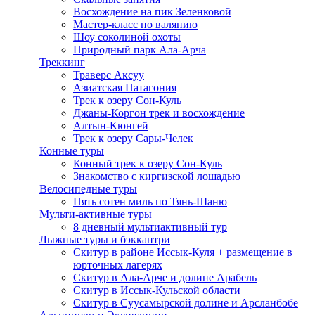
Восхождение на пик Зеленковой
Мастер-класс по валянию
Шоу соколиной охоты
Природный парк Ала-Арча
Треккинг
Траверс Аксуу
Азиатская Патагония
Трек к озеру Сон-Куль
Джаны-Коргон трек и восхождение
Алтын-Кюнгей
Трек к озеру Сары-Челек
Конные туры
Конный трек к озеру Сон-Куль
Знакомство с киргизской лошадью
Велосипедные туры
Пять сотен миль по Тянь-Шаню
Мульти-активные туры
8 дневный мультиактивный тур
Лыжные туры и бэккантри
Скитур в районе Иссык-Куля + размещение в
юрточных лагерях
Скитур в Ала-Арче и долине Арабель
Скитур в Иссык-Кульской области
Скитур в Суусамырской долине и Арсланбобе