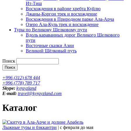
Ит-Тиш
Восхождения в районе хребта Куйлю
Джаны-Коргон трек и восхождение
Восхождения в Природном парке Ала-Арча
Озеро Ала-Куль трек и восхождение
Туры по Великому Шелковому пути
Вдоль караванных дорог Великого Шелкового
пути
Восточные сказки Азии
Великий Шёлковый путь
Поиск
+996 (312) 678 444
+996 (778) 789 717
Skype:
kyrgyzland
E-mail:
travel@kyrgyzland.com
Каталог
Лыжные туры и бэккантри
| c февраля до мая