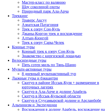
Мастер-класс по валянию
Шоу соколиной охоты
Природный парк Ала-Арча
Треккинг
Траверс Аксуу
Азиатская Патагония
Трек к озеру Сон-Куль
Джаны-Коргон трек и восхождение
Алтын-Кюнгей
Трек к озеру Сары-Челек
Конные туры
Конный трек к озеру Сон-Куль
Знакомство с киргизской лошадью
Велосипедные туры
Пять сотен миль по Тянь-Шаню
Мульти-активные туры
8 дневный мультиактивный тур
Лыжные туры и бэккантри
Скитур в районе Иссык-Куля + размещение в
юрточных лагерях
Скитур в Ала-Арче и долине Арабель
Скитур в Иссык-Кульской области
Скитур в Суусамырской долине и Арсланбобе
Альпинизм и Экспедиции
Восхождения в долине Арабель, восхождение на