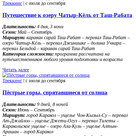
Треккинг
| c июля до сентября
Путешествие к озеру Чатыр-Кёль от Таш-Рабата
Длительность:
4 дня, 3 ночи
Сезон:
Май – Сентябрь
Маршрут:
караван сарай Таш-Рабат – перевал Таш-Рабат –
озеро Чатыр-Кёль – перевал Джинишке – долина Учкара –
перевал Бельдой – караван сарай Таш-Рабат
Категория сложности:
программа рассчитана на
путешественников любого уровня подготовки и возраста
Читать далее
Треккинг
| c июля до сентября
Пёстрые горы, спрятавшиеся от солнца
Длительность:
9 дней, 8 ночей
Сезон:
Июнь – Сентябрь
Маршрут:
город Каракол – ущелье Чон-Кызыл-Су – перевал
Ат-Джайлоо – ущелье Джети-Огуз – перевал Тилеты –
Каракольское ущелье – озеро Ала-Куль – ущелье Алтын-
Арашан – город Каракол