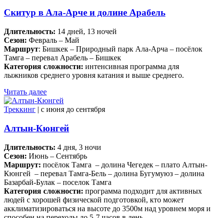
Скитур в Ала-Арче и долине Арабель
Длительность:
14 дней, 13 ночей
Сезон:
Февраль – Май
Маршрут
: Бишкек – Природный парк Ала-Арча – посёлок
Тамга – перевал Арабель – Бишкек
Категория сложности:
интенсивная программа для
лыжников среднего уровня катания и выше среднего.
Читать далее
Треккинг
| c июня до сентября
Алтын-Кюнгей
Длительность:
4 дня, 3 ночи
Сезон:
Июнь – Сентябрь
Маршрут:
посёлок Тамга – долина Чегедек – плато Алтын-
Кюнгей – перевал Тамга-Бель – долина Бугумуюз – долина
Базарбай-Булак – поселок Тамга
Категория сложности:
программа подходит для активных
людей с хорошей физической подготовкой, кто может
акклиматизироваться на высоте до 3500м над уровнем моря и
способен на переходы до 5-7 часов в день.