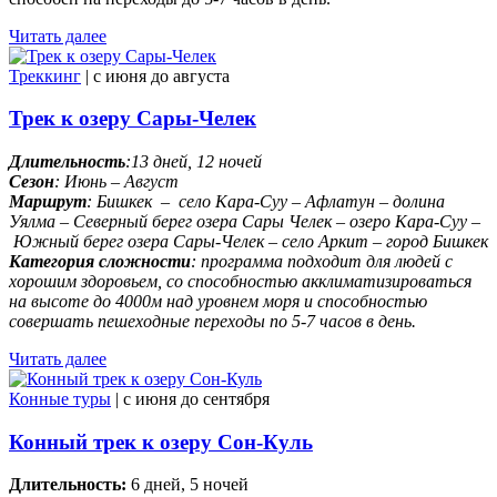
Читать далее
Треккинг
| c июня до августа
Трек к озеру Сары-Челек
Длительность
:13 дней, 12 ночей
Сезон
: Июнь – Август
Маршрут
: Бишкек – село Кара-Суу – Афлатун – долина
Уялма – Северный берег озера Сары Челек – озеро Кара-Суу –
Южный берег озера Сары-Челек – село Аркит – город Бишкек
Категория сложности
: программа подходит для людей с
хорошим здоровьем, со способностью акклиматизироваться
на высоте до 4000м над уровнем моря и способностью
совершать пешеходные переходы по 5-7 часов в день.
Читать далее
Конные туры
| c июня до сентября
Конный трек к озеру Сон-Куль
Длительность:
6 дней, 5 ночей